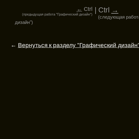
←
Ctrl
| Ctrl
→
(предыдущая работа "Графический дизайн")
(следующая работ
дизайн")
←
Вернуться к разделу "Графический дизайн