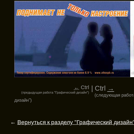
←
Ctrl
| Ctrl
→
(предыдущая работа "Графический дизайн")
(следующая работ
дизайн")
←
Вернуться к разделу "Графический дизайн