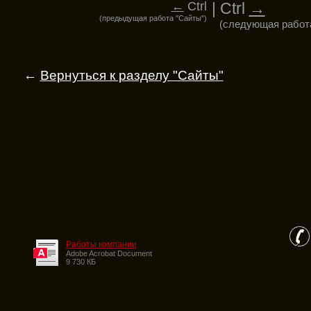
←
Ctrl
| Ctrl
→
(предыдущая работа "Сайты")
(следующая работа
←
Вернуться к разделу "Cайты"
Работы компании
Adobe Acrobat Document
9 730 КБ